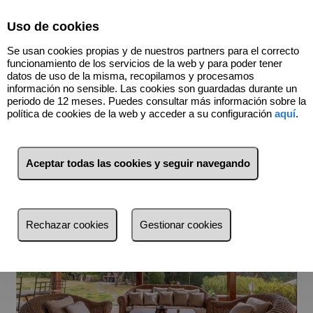
Select Language
▼
Uso de cookies
658900374
Se usan cookies propias y de nuestros partners para el correcto
funcionamiento de los servicios de la web y para poder tener
datos de uso de la misma, recopilamos y procesamos
información no sensible. Las cookies son guardadas durante un
1
Inmuebles
El Bosque (Madrid)
periodo de 12 meses. Puedes consultar más información sobre la
política de cookies de la web y acceder a su configuración
aquí
.
Lista
Mapa
Filtros
Aceptar todas las cookies y seguir navegando
más reciente
más reciente
Rechazar cookies
Gestionar cookies
Menos reciente
Baratos
Caros
Pequeños