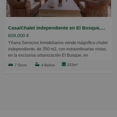
Grandes
Casa/Chalet independiente en El Bosque, Villaviciosa de Odón
609.000 €
Yñarra Servicios Inmobiliarios vende mágnífico chalet
independiente, de 350 m2, con extraordinarias vistas,
en la exclusiva urbanización El Bosque, en
Villaviciosa de Odón. Próximo al centro comercial.
333m²
7 Dorm
4 Baños
Ubicado en una parcela de 2.060 m2, con una ampia
piscina.
Dispone de 7 dormitorios, 3 baños completos y un
aseo.
Se distribuye de la siguiente manera: